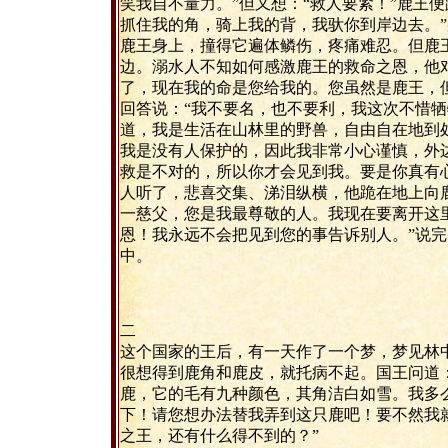
笑我自不量力。”但又想：“救人要紧！”鹿王
抓住我的角，骑上我的背，我驮你到岸边去。
鹿王身上，撞得它遍体鳞伤，疼痛难忍。但鹿
边。溺水人不知如何感激鹿王的救命之恩，他
了，现在我的命是您给我的。您虽然是鹿王，
回答说：“我不要名，也不要利，我这次不惜
道，我是生活在山林里的野兽，自由自在地到
我是没有人保护的，因此我非常小心谨慎，外
救是不对的，所以你才会见到我。要是你真有
人听了，悲喜交集、涕泪纵横，他跪在地上向
一慈父，您是我最尊敬的人。我现在要离开这
恩！我永远不会把见到您的事告诉别人。”说
中。
二
这个国家的王后，有一天作了一个梦，梦见林
很想得到鹿角和鹿皮，就托病不起。国王问道：
鹿，它的毛有九种颜色，其角洁白如雪。我多
下！请您想办法替我弄到这只鹿吧！要不然我就
之王，还有什么得不到的？”