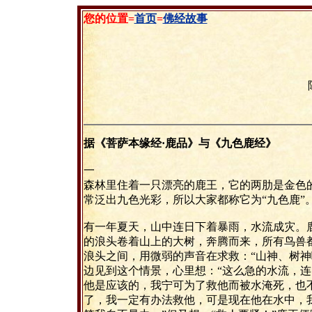
您的位置=
首页
=
佛经故事
据《菩萨本缘经·鹿品》与《九色鹿经》
一
森林里住着一只漂亮的鹿王，它的两肋是金色
常泛出九色光彩，所以大家都称它为“九色鹿”
有一年夏天，山中连日下着暴雨，水流成灾。
的浪头卷着山上的大树，奔腾而来，所有鸟兽
浪头之间，用微弱的声音在求救：“山神、树神
边见到这个情景，心里想：“这么急的水流，
他是应该的，我宁可为了救他而被水淹死，也不
了，我一定有办法救他，可是现在他在水中，