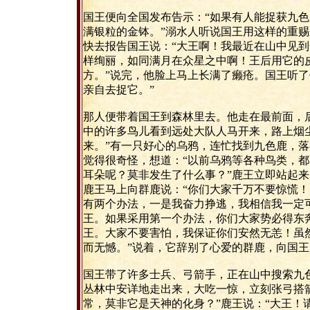
国王便向全国发布告示：“如果有人能捉获九
满银粒的金钵。”溺水人听说国王用这样的重
快去报告国王说：“大王啊！我最近在山中见
样绚丽，如同满月在众星之中啊！王后用它的
方。”说完，他脸上马上长满了癞疮。国王听了
亲自去捉它。”
那人便带着国王到森林里去。他走在最前面，
中的许多鸟儿看到远处大队人马开来，路上烟
来。”有一只好心的乌鸦，连忙找到九色鹿，
觉得很奇怪，想道：“以前乌鸦等各种鸟类，
耳朵呢？莫非发生了什么事？”鹿王立即站起
鹿王马上向群鹿说：“你们大家千万不要惊慌
有两个办法，一是我奋力挣逃，我相信我一定
王。如果采用第一个办法，你们大家势必得东
王。大家不要害怕，我保证你们安然无恙！虽
而无憾。”说着，它辞别了心爱的群鹿，向国王
国王带了许多士兵、弓箭手，正在山中搜索九
丛林中安详地走出来，大吃一惊，立刻张弓搭
常，莫非它是天神的化身？”鹿王说：“大王！