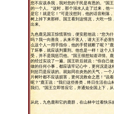
您不应该杀我，我对您的子民是有恩的。”国王
的一个人。”这时，那个溺水人走了过来，他一
是它！就是它！”可是没想到，他的话音刚落
树上掉下来那样。国王看到这情况，大吃一惊，
出来。
九色鹿见国王惊慌害怕，便安慰他说：“您为
吗？我一向善良，从来不害人，请大王不必害怕
么这个人一用手指你，他的手臂就断了呢？”鹿
了坏事，就应该判重刑。他也是一样！这个人
受，并不是我惩罚他。”国王很想知道详情。鹿
的经过实说了一遍。国王听后就说：“你自己
做的任何小事，都应该牢记心中，更何况是这
到惩罚是应该的。就如同在炎热的天气，一个
片树叶都不应该损害，更何况救命之恩！”说着
呢？”鹿王说：“我们这些兽类，终日生活在山
我们。”国王立即答应它，并通知全国上下，
从此，九色鹿和它的鹿群，在山林中过着快乐