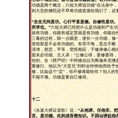
功德是两个概念，六祖大师说功德“在法身中，
则大悲的佛陀还不早将功德直接给我们了，还
“念念无间是功。心行平直是德。自修性是功
所求也。”
六祖大师已经把什么是功德和产生功
就有功德，你能有戒定慧就是有功德，你能自
三毒的过程，除一点嗔恚，便长一分功德，修
觉悟那是不会有功德的。有罪不悔，恶念不断
清净，慈悲，平等，觉悟相应，于修身修心相
面未必功德。古人讲：“公修公得，婆修婆得，
你的。在《楞严经》中阿难自以为释迦牟尼佛
重修行。他以为“大堂兄”到时会怜悯他而给予
修，比如这个“定”，你不修谁能给你？别人的
不能不饿。功德是要自己修得。
十二
《永嘉大师证道歌》说：
“从他谤。任他非。
言。是功德。此则成吾善知识。不因讪谤起怨