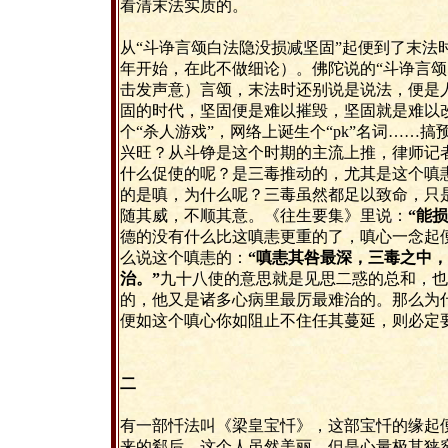
看清末法实质的。
从“斗诤言颂白法隐没损减坚固”起便到了末法
年开始，在此不做细论）。佛陀说的“斗诤言颂
击发声意）言颂，末法时还别说是说法，便是
固的时代，坚固便是难以摧毁，坚固就是难以
个“杀人游戏”，网络上诞生个“pk”名词……
兴旺？从斗铮是这个时期的主流上推，律师记
什么促使的呢？是三毒推动的，尤其是这个嗔
的是嗔，为什么呢？三毒虽然都足以致命，只
随其威，不顺其意。
《
往生要集》里说：
“能
德的没有什么比这嗔恚更重的了，嗔心一念起
么说这个嗔恚的：
“嗔恚其咎最深，三毒之中
治。”
九十八使的意思就是见思二惑的总和，也
的，他又是诸多心病里最厉最难治的。那么为
便如这个嗔心你如阻止不住任其蔓延，则必定
二
有一部忏法叫《梁皇宝忏》，这部宝忏的缘起
来的郗后，这个人虽然美丽，但是心量极其狭