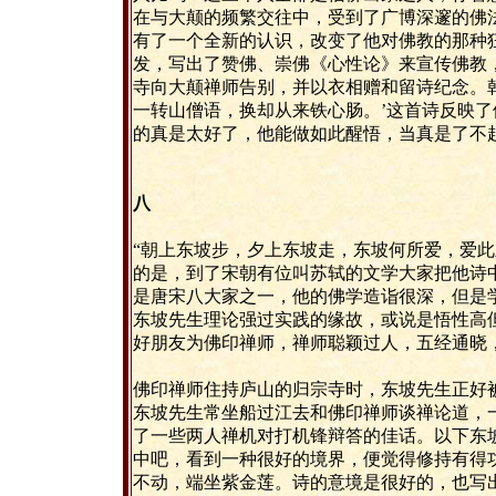
在与大颠的频繁交往中，受到了广博深邃的佛
有了一个全新的认识，改变了他对佛教的那种
发，写出了赞佛、崇佛《心性论》来宣传佛教
寺向大颠禅师告别，并以衣相赠和留诗纪念。
一转山僧语，换却从来铁心肠。’这首诗反映了
的真是太好了，他能做如此醒悟，当真是了不
八
“朝上东坡步，夕上东坡走，东坡何所爱，爱此
的是，到了宋朝有位叫苏轼的文学大家把他诗中
是唐宋八大家之一，他的佛学造诣很深，但是学
东坡先生理论强过实践的缘故，或说是悟性高
好朋友为佛印禅师，禅师聪颖过人，五经通晓
佛印禅师住持庐山的归宗寺时，东坡先生正好
东坡先生常坐船过江去和佛印禅师谈禅论道，
了一些两人禅机对打机锋辩答的佳话。以下东
中吧，看到一种很好的境界，便觉得修持有得
不动，端坐紫金莲。诗的意境是很好的，也写