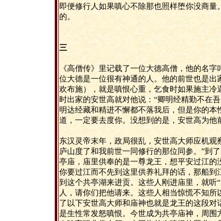
即便修行人如果嗔心不除那也照样堕你没商量
的。
三
《高僧传》里记载了一位大德高僧，他的名字
位大德是一位很有神通的人。他的前世也是出
欢布施），就是嗔恨心重，乞食时如果施主冷
时出家的安世高就对他说：“卿明经精勤不在吾
明达经藏和精进不懈都不落我后，但是你的本
道，一定要去度你。没想到的是，安世高为他
东汉灵帝末年，政局很乱，安世高大师应机观
庐山度了和我前世一同修行的那位同参。”到
亭庙，庙里供奉的是一尊龙王，想平安过江的
你要过江而不先到这里供养礼拜的话，那船到
到这个共亭湖来进贡。这些人刚进庙里，就听“
人，请你们把他请来。这些人相当惊慌不知所
了以下安世高大师和庙神也就是龙王的这段对
是生性常发怒嗔恨。今世成为共亭庙神，周围