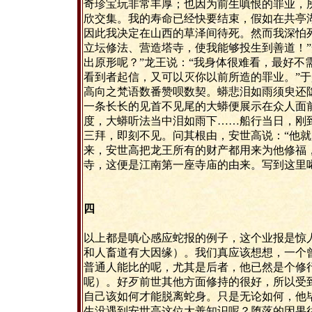
奇珍宝玩非常丰厚；也因为前生嗔恨的罪业，
欣交集。我的寿命已经快要结束，假如在共亭
因此我决定在山西的草泽间待死。然而我深怕
立坛修法、营造塔寺，使我能够投生到善道！”
出原形呢？”龙王说：“我身体很难看，最好不
看到者起信，又可以灭你以前所造的罪业。”于
高向之梵语数番赞呗数契。蟒悲泪如雨须臾还
一条长长的见首不见尾的大蟒便展示在众人面
度，大蟒听法当中泪如雨下……船行当日，刚
三拜，即刻不见。问其根由，安世高说：“他就
来，安世高把龙王所有的财产都用来为他修福
寺，这便是江南第一座寺庙的由来。写到这里
四
以上都是嗔心感应蛇报的例子，这个业报是惊
和人畜道有大因缘）。我们真应该想想，一个
普通人能比的呢，尤其是后者，他已然是个修
呢）。好歹前世其他方面修持的很好，所以受
自己该如何才能脱离蛇身。只是无论如何，他
生没遇到安世高这位大善知识呢？堕落的因果