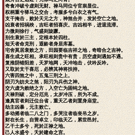
奇食冲破兮虚则无财。禄马同位兮官祟显位。
权柄重兮驿马之交合，考服多兮白衣之有气。
支干掩击，败於天元之方，神煞合并，发於空亡之地。
凶衰者招祸殃，吉旺者招喜庆。吉凶相半，进退流滞。
力微则徐行，气盛则旋蹶。
别生衰於三主，定根本於四柱。
短夭者命克刑，遐龄者身居库墓。
宅舍莫居衰败之方，田园要临吉祥之地，奇暗合之吉神。
喜生成之旺相。承旺相则贵中有贵，历空虚则遇如不遇。
复推阴错阳差，天罗地网，天冲地击，伏吟反吟。
又取於支干喜厄，必辨其神将扶持。
六害四煞之中，五鬼三刑之上。
阴刃为妨夫之煞，阳刃为兵伤之神。
交六虚为败绝之方，入空亡为困钝之地。
天禄刑破，定分厄兆，太岁冲压，所为不成。
逢真官者则迁位台省，重天乙者则置身庙堂。
劫主凶暴，元主败亡。
多动摇者临二八之门，多哭泣者临丧吊之岁。
财在长生，自营卓立，印临天乙，累世邑封。
乙干土多兮，死於正禄之地。
己人水盛兮，夭於建命之宫。