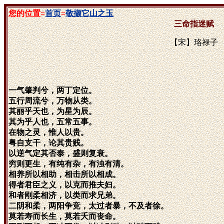
您的位置=
首页
=
敬撷它山之玉
三命指迷赋
【宋】珞禄子
一气肇判兮，两丁定位。
五行周流兮，万物从类。
其丽乎天也，为星为辰。
其为乎人也，五常五事。
在物之灵，惟人以贵。
粤自支干，论其贵贱。
以逆气定其否泰，盛则复衰。
穷则更生，有纯有杂，有浊有清。
相养所以相助，相击所以相成。
得者君臣之义，以克而推夫妇。
和者刚柔相济，以类而求兄弟。
二阴和柔，两阳争竞，太过者暴，不及者徐。
莫若寿而长生，莫若夭而丧命。