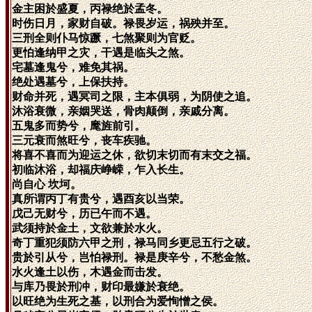
金主困於盛夏，丙禄绝於孟冬。
时伤日月，家财自破。禄畏岁运，祸殃并至。
三刑全则仆马惊蹶，七煞聚则为官贬。
更怕逢纳甲之灾，干遇是临头之煞。
宅墓逢鬼兮，难免其祸。
绝处遇墓兮，上保扶持。
财命并死，遇冥司之限，主本俱弱，为阴使之追。
沐浴衰微，亲姻哭送，骨肉颠倒，亲戚分离。
五鬼多而势兮，麾旌前引。
三元衰而煞旺兮，丧车疾驰。
将喜不喜而为迎运之休，欲切末切而有末交之福。
初临沐浴，却福庆峥嵘，乍入长生。
尚自心 坎坷。
真所谓丙丁有贵兮，遇酉亥以当荣。
戊己无财兮，历已午而不遇。
武须持於金土，文欲兼於水火。
奇丁重犯须防六甲之刑，禄马同乡更忌五行之破。
贵於引从兮，岂怕禄刑。禄是庚辛兮，不愁金煞。
水火逢土以伤，木遇金而击发。
与库乃畏於刑冲，财印最嫌於衰绝。
以旺绝为生死之基，以刑合为爱恂憎之侯。