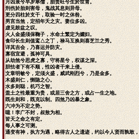
月凶衰兮早岁寒儒，胎贵旺兮生於世胄。
刑伤於胎则害母，鬼战其息则异母。
更分四柱於支干，取验一时之休咎。
男宫当煞，定招年夭之灾。妻位多凶。
虚见鼓盆之叹。
火人金盛须保鞠子，水命土繁定为孀妇。
食印长生则值鸾△之丁，禄马互换则喜芝兰之秀。
详其吉会，乃喜运并防灾。
寡宿宜避，孤神可具。
从劫煞兮思虎之寡，守将星兮，权谋之深。
胆怯者下有不顺，性凶者干来上侵。
文章明敏兮，定须火盛，威武刚烈兮，乃是金多。
木盛则仁，恻隐之心。
水多则聪，机巧之智。
盖土之性最重为贵，或居三舍之方，或占一生之地。
既生则和，既克以制。四煞乃凶暴之象。
六冲为不定之势。
噫！李广不封，叔敖为相。
皆天之命之有定。
每人事之可测。
通变有神，执方为遇，略得古人之遗迹，约以今人贤而孰敢