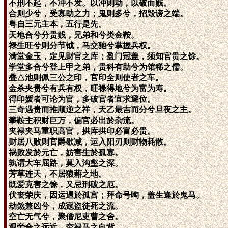
不刑不起，不冲不发。以冲则动，以破而贱。
合则少兮，受寡助之力；鬼则多兮，招毁谤之端。
粤自三元主本，五行是先。
天地合兮分贵贱，兄弟和兮类金鞍。
禄生旺兮则分节钺，马交驰兮掌握兵权。
满堂金玉，定见财官之库；盈门冠盖，须知官贵之馀。
学堂多合兮登上甲之弟，贵科有助兮为馆稀之儒。
叠△池则佩三公之印，官印全则使者之车。
金杀夹贵兮有兵有权，旺禄得地兮为富为寿。
得印媛者可论为官，多破官者宜求避位。
三奇遇贵而推顺逆之祥，天乙最吉而分兮旦夜之主。
攀鞍主积财巨万，偏官必出於杂流。
夹禄夹马重职高官，拱库拱印必富必贵。
财居八败则官爵歇减，运入阳刃则财物耗散。
祸败发於元亡，妨害生於孤寡。
孰谓大车屈路，莫入沟壑之深。
芳草连天，不居狼藉之地。
既爱克害之馀，又忌刑破之厄。
伏丧荣庆，因运遇於孤宫；拜命号啕，盖生逢於鬼马。
劫煞兼凶兮，成寇盗徒死之流。
空亡无气兮，聚僧尼吏曹之舍。
观旁合之远近，究禄马之向背。