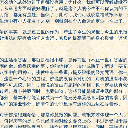
怎么劝他从外道进正道都没有用，为什么，我们可以理解成缘不
，从命运方面就很好理解了，就是这个人的今生不带你认为的正
万擂，都无有是处。当然了，此时，我们可以说是福慧报不够，
生活中有小人和君子之别，别就别在个人命运的定业心性上了。
争的事实，就是过去世的作为，产生了今生的果报，今生的果报
让佛法能更有效的切入命运，实质的提高我们的身心质量，该切
的生活很贫困，那就是福报不够，是你前世（不止一世）贫困的
困的命。值得庆幸的事，你的信仰这一块也成熟了，所以，要充
八字中的用神）。佛教中有一些重点提及福报的经文咒语，你一
，这是一个心行的过程。佛说的没有不对机的，对机的没有不灵
到不可思议。同时，佛说的富由布施得的真相，也一定要认真领
过程。身心并驱同时，也要知道，这些只能是保证生活的部分，
部分，基本不可能让你成为一个能充分享受感官刺激的富翁，因
运中的定业部分，除非你的命中显示有这样的后运在等着你。
对于佛法很难领悟，那是你慧报的问题。慧报方才体现一个人宇
。值得庆幸的是，你已经开始对经文要义上心，不过是受限于慧
语推荐《增慧陀罗尼》，经文推荐《楞严经》，同时，要知道自