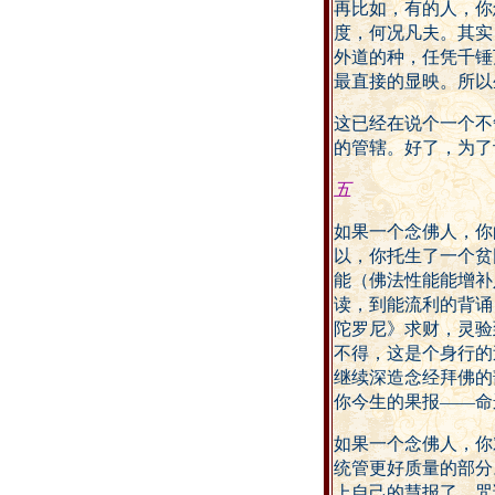
再比如，有的人，你
度，何况凡夫。其实
外道的种，任凭千锤
最直接的显映。所以
这已经在说个一个不
的管辖。好了，为了
五
如果一个念佛人，你
以，你托生了一个贫
能（佛法性能能增补
读，到能流利的背诵
陀罗尼》求财，灵验
不得，这是个身行的
继续深造念经拜佛的
你今生的果报——命
如果一个念佛人，你
统管更好质量的部分
上自己的慧报了。咒