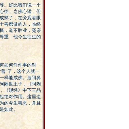
等。好比我们说一个
心彻，念佛心猛，但
成熟了，在旁观者眼
十善都做的人，临终
摇，道不胜业，冤亲
障重，他今生往生的
何如何件件事的对
“善”了，这个人就一
一样能成佛。造阿鼻
阿阇世王子，《阿阇
，《观经》中下三品
起绝对作用。这里边
为的今生善恶，并且
是如此。