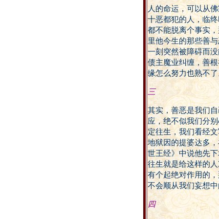
人的命运，可以从佛
十恶都犯的人，临终
都不能脱离个事实，
里他今生的那些善与
一刻突然被障碍而没
债主魔业纠缠，善根
缘怎么努力也熟不了
三
其实，善恶是我们自
应，绝不似我们分别
定往生，我们看经文
地狱因的提婆达多，
世王经》中说他先下
往生就是给这样的人
有个起绝对作用的，
不会顺从我们妄想中
四