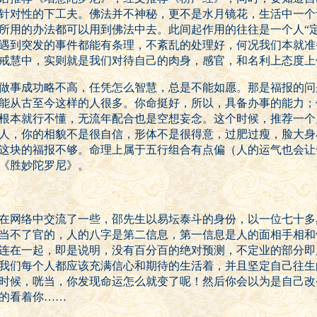
针对性的下工夫。佛法并不神秘，更不是水月镜花，生活中一个
所用的办法都可以用到佛法中去。此间起作用的往往是一个人“定
遇到突发的事件都能有条理，不紊乱的处理好，何况我们本就准
戒慧中，实则就是我们对待自己的肉身，感官，和名利上态度上
做事成功略不高，任凭怎么智慧，总是不能如愿。那是福报的问
能从古至今这样的人很多。你命挺好，所以，具备办事的能力；
根本就行不懂，无流年配合也是空想妄念。这个时候，推荐一个
人，你的相貌不是很自信，形体不是很得意，过肥过瘦，脸大身
这块的福报不够。命理上属于五行组合有点偏（人的运气也会让
《胜妙陀罗尼》。
在网络中交流了一些，邵先生以易坛泰斗的身份，以一位七十多
当不了官的，人的八字是第二信息，第一信息是人的面相手相和
连在一起，即是说明，没有百分百的绝对预测，不定业的部分即
我们每个人都应该充满信心和期待的生活着，并且坚定自己往生
时候，咣当，你发现命运怎么就变了呢！然后你会以为是自己改
的看着你……