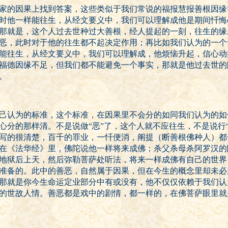
家的因果上找到答案，这些类似于我们常说的福报慧报善根因缘
时他一样能往生，从经文要义中，我们可以理解成他是期间忏悔
那就是，这个人过去世种过大善根，经人提起的一刻，往生的缘
恶，此时对于他的往生都不起决定作用；再比如我们认为的一个
能往生，从经文要义中，我们可以理解成，他烦恼升起，信心动
福德因缘不足，但我们都不能避免一个事实，那就是他过去世的
。
己认为的标准，这个标准，在因果里不会分的如同我们认为的如
心分的那样清。不是说做“恶”了，这个人就不应往生，不是说行
写的很清楚，百千的罪业，一忏便消，阐提（断善根佛种人）都
在《法华经》里，佛陀说他一样将来成佛；杀父杀母杀阿罗汉的
地狱后上天，然后弥勒菩萨处听法，将来一样成佛有自己的世界
准备的。此中的善恶，自然属于因果，但在今生的概念里却未必
那就是你今生命运定业部分中有或没有，他不仅仅依赖于我们认
的世故人情。善恶都是戏中的剧情，都一样的，在佛菩萨眼里就